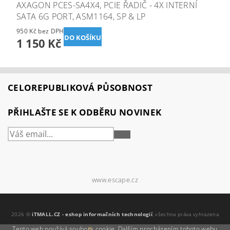
AXAGON PCES-SA4X4, PCIE ŘADIČ - 4X INTERNÍ
SATA 6G PORT, ASM1164, SP & LP
950 Kč bez DPH
1 150 Kč
CELOREPUBLIKOVÁ PŮSOBNOST
PŘIHLAŠTE SE K ODBĚRU NOVINEK
PŘIHLÁSIT
SE
www.escape.cz
2026 ©
iTMALL.CZ - eshop informačních technologií
, všechna práva vyhrazena
Tento web používá soubory cookie. Dalším procházením tohoto webu