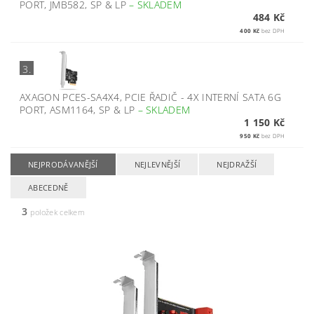
PORT, JMB582, SP & LP
–
SKLADEM
484 Kč
400 Kč
bez DPH
3.
AXAGON PCES-SA4X4, PCIE ŘADIČ - 4X INTERNÍ SATA 6G
PORT, ASM1164, SP & LP
–
SKLADEM
1 150 Kč
950 Kč
bez DPH
NEJPRODÁVANĚJŠÍ
NEJLEVNĚJŠÍ
NEJDRAŽŠÍ
ABECEDNĚ
3
položek celkem