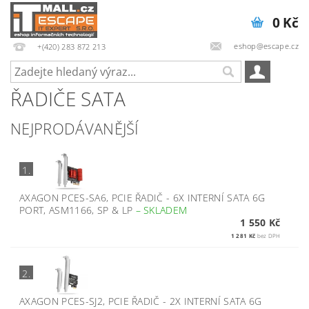
0 Kč
eshop@escape.cz
+(420) 283 872 213
ŘADIČE SATA
NEJPRODÁVANĚJŠÍ
1.
AXAGON PCES-SA6, PCIE ŘADIČ - 6X INTERNÍ SATA 6G
PORT, ASM1166, SP & LP
–
SKLADEM
1 550 Kč
1 281 Kč
bez DPH
2.
AXAGON PCES-SJ2, PCIE ŘADIČ - 2X INTERNÍ SATA 6G