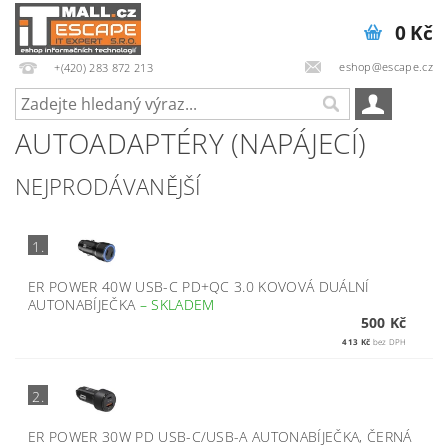
0 Kč
eshop@escape.cz
+(420) 283 872 213
AUTOADAPTÉRY (NAPÁJECÍ)
NEJPRODÁVANĚJŠÍ
1.
ER POWER 40W USB-C PD+QC 3.0 KOVOVÁ DUÁLNÍ
AUTONABÍJEČKA
–
SKLADEM
500 Kč
413 Kč
bez DPH
2.
ER POWER 30W PD USB-C/USB-A AUTONABÍJEČKA, ČERNÁ