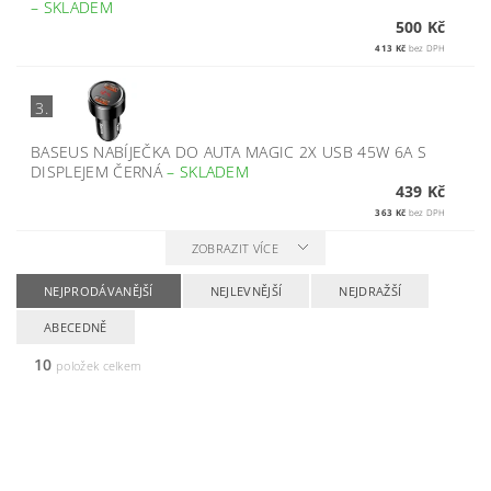
–
SKLADEM
500 Kč
413 Kč
bez DPH
3.
BASEUS NABÍJEČKA DO AUTA MAGIC 2X USB 45W 6A S
DISPLEJEM ČERNÁ
–
SKLADEM
439 Kč
363 Kč
bez DPH
ZOBRAZIT VÍCE
NEJPRODÁVANĚJŠÍ
NEJLEVNĚJŠÍ
NEJDRAŽŠÍ
ABECEDNĚ
10
položek celkem