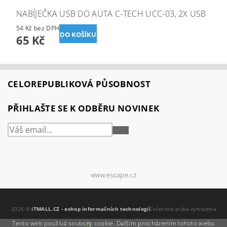
NABÍJEČKA USB DO AUTA C-TECH UCC-03, 2X USB
54 Kč bez DPH
65 Kč
CELOREPUBLIKOVÁ PŮSOBNOST
PŘIHLAŠTE SE K ODBĚRU NOVINEK
PŘIHLÁSIT
SE
www.escape.cz
2026 ©
iTMALL.CZ - eshop informačních technologií
, všechna práva vyhrazena
Tento web používá soubory cookie. Dalším procházením tohoto webu
Vytvořil Shoptet