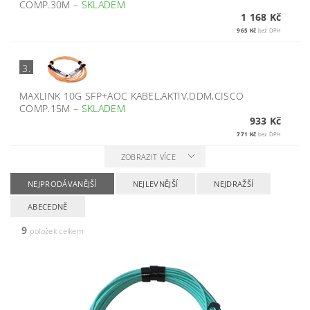
COMP.30M
–
SKLADEM
1 168 Kč
965 Kč
bez DPH
3.
MAXLINK 10G SFP+AOC KABEL,AKTIV,DDM,CISCO
COMP.15M
–
SKLADEM
933 Kč
771 Kč
bez DPH
ZOBRAZIT VÍCE
NEJPRODÁVANĚJŠÍ
NEJLEVNĚJŠÍ
NEJDRAŽŠÍ
ABECEDNĚ
9
položek celkem