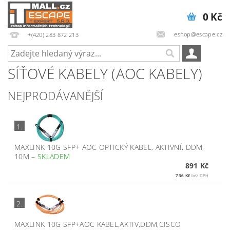
0 Kč
eshop@escape.cz
+(420) 283 872 213
SÍŤOVÉ KABELY (AOC KABELY)
NEJPRODÁVANĚJŠÍ
1.
MAXLINK 10G SFP+ AOC OPTICKÝ KABEL, AKTIVNÍ, DDM,
10M
–
SKLADEM
891 Kč
736 Kč
bez DPH
2.
MAXLINK 10G SFP+AOC KABEL,AKTIV,DDM,CISCO