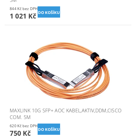
5M
844 Kč bez DPH
1 021 Kč
MAXLINK 10G SFP+ AOC KABEL,AKTIV,DDM,CISCO
COM. 5M
620 Kč bez DPH
750 Kč