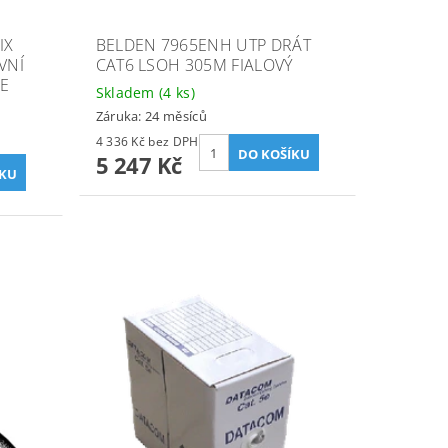
IX
BELDEN 7965ENH UTP DRÁT
VNÍ
CAT6 LSOH 305M FIALOVÝ
PE
Skladem
(4 ks)
Záruka: 24 měsíců
4 336 Kč bez DPH
5 247 Kč