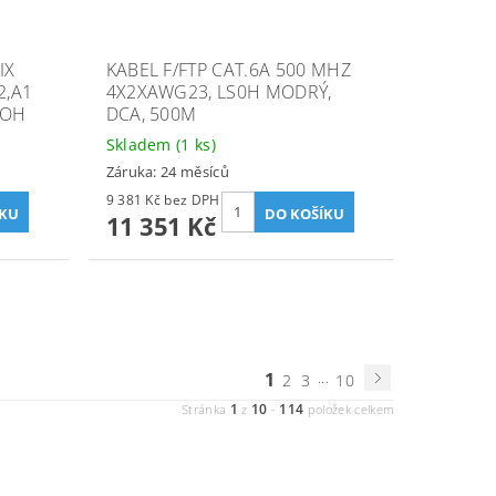
IX
KABEL F/FTP CAT.6A 500 MHZ
2,A1
4X2XAWG23, LS0H MODRÝ,
SOH
DCA, 500M
Skladem
(1 ks)
Záruka: 24 měsíců
9 381 Kč bez DPH
11 351 Kč
1
...
2
3
10
1
10
114
Stránka
z
-
položek celkem