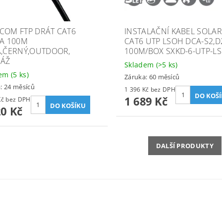
COM FTP DRÁT CAT6
INSTALAČNÍ KABEL SOLAR
CA 100M
CAT6 UTP LSOH DCA-S2,D
A,ČERNÝ,OUTDOOR,
100M/BOX SXKD-6-UTP-L
ÁŽ
Skladem
(>5 ks)
dem
(5 ks)
Záruka: 60 měsíců
: 24 měsíců
1 396 Kč bez DPH
1 689 Kč
1 835 Kč bez DPH
20 Kč
DALŠÍ PRODUKTY