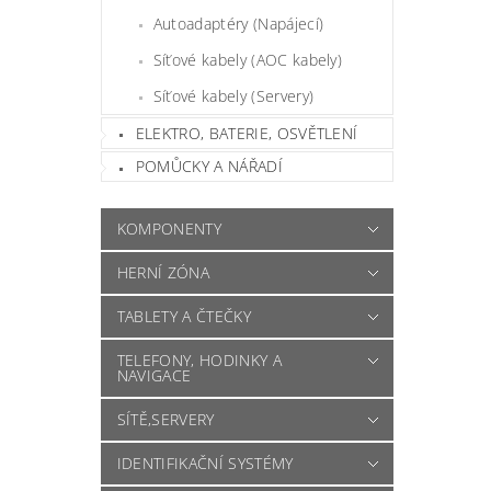
Autoadaptéry (Napájecí)
Síťové kabely (AOC kabely)
Síťové kabely (Servery)
ELEKTRO, BATERIE, OSVĚTLENÍ
POMŮCKY A NÁŘADÍ
KOMPONENTY
HERNÍ ZÓNA
TABLETY A ČTEČKY
TELEFONY, HODINKY A
NAVIGACE
SÍTĚ,SERVERY
IDENTIFIKAČNÍ SYSTÉMY