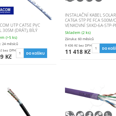
INSTALAČNÍ KABEL SOLAR
CAT6A STP PE FCA 500M/
COM UTP CAT5E PVC
VENKOVNÍ SXKD-6A-STP-P
 305M (DRÁT), BÍLÝ
Skladem
(2 ks)
dem
(>5 ks)
Záruka: 60 měsíců
: 24 měsíců
9 436 Kč bez DPH
11 418 Kč
2 437 Kč bez DPH
49 Kč