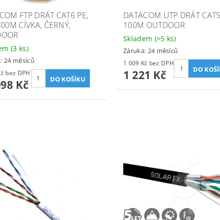
COM FTP DRÁT CAT6 PE,
DATACOM UTP DRÁT CAT
500M CÍVKA, ČERNÝ,
100M OUTDOOR
DOOR
Skladem
(>5 ks)
dem
(3 ks)
Záruka: 24 měsíců
: 24 měsíců
1 009 Kč bez DPH
1 221 Kč
9 172 Kč bez DPH
098 Kč