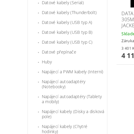
Datové kabely (Serial)
Datové kabely (Thunderbolt)
DATA
305M
Datové kabely (USB typ A)
JACK
Datové kabely (USB typ B)
Skla
Záruka
Datové kabely (USB typ C)
Datové přepínače
4 1
Huby
Napájecí a PWM kabely (Interní)
Napájecí autoadaptéry
(Notebooky)
Napájecí autoadaptéry (Tablety
a mobily)
Napájecí kabely (Disky a disková
pole)
Napájecí kabely (Chytré
hodinky)