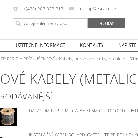
eshop@escape.cz
+(420) 283 872 213
U
UŽITEČNÉ INFORMACE
KONTAKTY
NAPIŠTE
PERIFERIE A PŘÍSLUŠENSTVÍ
Kabely, přepínače, huby, redukce
Síťo
ŤOVÉ KABELY (METALIC
PRODÁVANĚJŠÍ
DATACOM UTP DRÁT CAT5E 305M OUTDOOR DOUBLE
INSTALAČNÍ KABEL SOLARIX CAT5E UTP PE FCA VEN