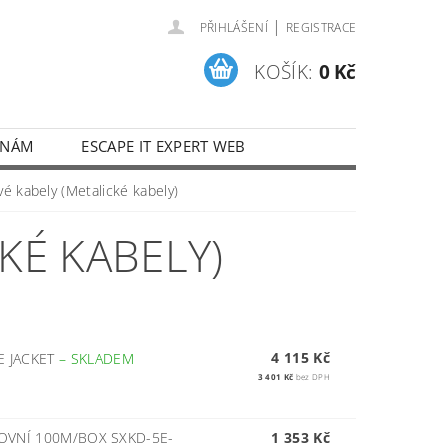
|
PŘIHLÁŠENÍ
REGISTRACE
KOŠÍK:
0 Kč
 NÁM
ESCAPE IT EXPERT WEB
vé kabely (Metalické kabely)
KÉ KABELY)
4 115 Kč
 JACKET
–
SKLADEM
3 401 Kč
bez DPH
KOVNÍ 100M/BOX SXKD-5E-
1 353 Kč