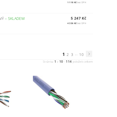
1 118 Kč
bez DPH
5 247 Kč
OVÝ
–
SKLADEM
4 336 Kč
bez DPH
1
...
2
3
10
1
10
114
Stránka
z
-
položek celkem