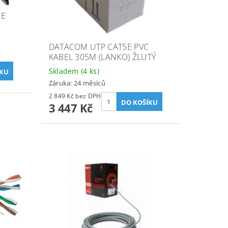
5E
DATACOM UTP CAT5E PVC
KABEL 305M (LANKO) ŽLUTÝ
Skladem
(4 ks)
Záruka: 24 měsíců
2 849 Kč bez DPH
3 447 Kč