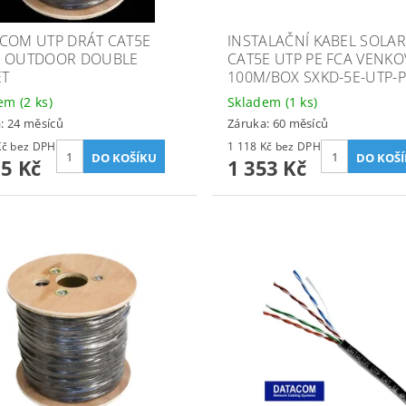
COM UTP DRÁT CAT5E
INSTALAČNÍ KABEL SOLAR
 OUTDOOR DOUBLE
CAT5E UTP PE FCA VENKO
ET
100M/BOX SXKD-5E-UTP-
dem
(2 ks)
Skladem
(1 ks)
: 24 měsíců
Záruka: 60 měsíců
3 401 Kč bez DPH
1 118 Kč bez DPH
15 Kč
1 353 Kč