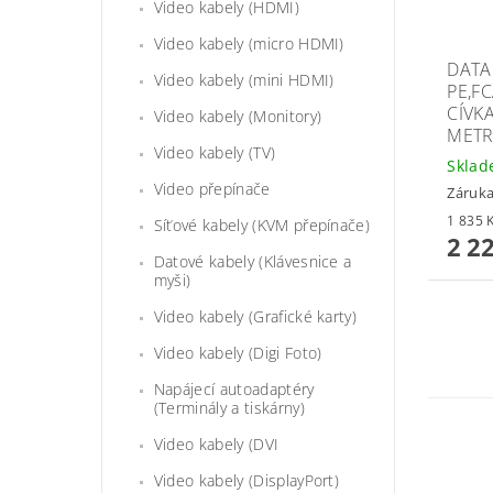
Video kabely (HDMI)
Video kabely (micro HDMI)
DATA
Video kabely (mini HDMI)
PE,F
CÍVK
Video kabely (Monitory)
METR
Video kabely (TV)
Skla
Video přepínače
Záruka
Síťové kabely (KVM přepínače)
2 2
Datové kabely (Klávesnice a
myši)
Video kabely (Grafické karty)
Video kabely (Digi Foto)
Napájecí autoadaptéry
(Terminály a tiskárny)
Video kabely (DVI
Video kabely (DisplayPort)