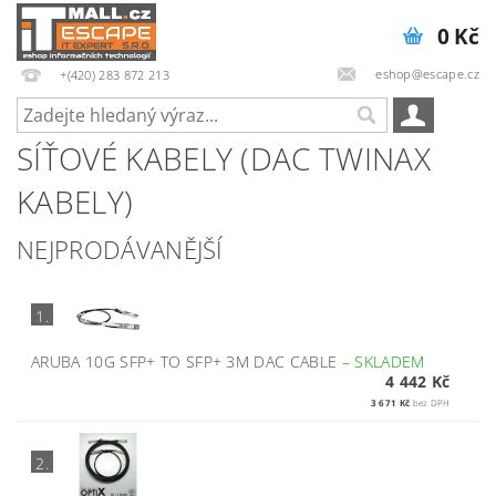
0 Kč
eshop@escape.cz
+(420) 283 872 213
SÍŤOVÉ KABELY (DAC TWINAX
KABELY)
NEJPRODÁVANĚJŠÍ
1.
ARUBA 10G SFP+ TO SFP+ 3M DAC CABLE
–
SKLADEM
4 442 Kč
3 671 Kč
bez DPH
2.