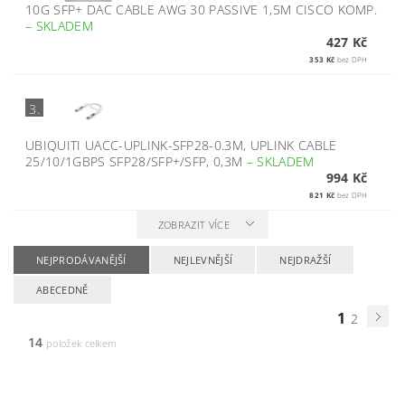
10G SFP+ DAC CABLE AWG 30 PASSIVE 1,5M CISCO KOMP.
–
SKLADEM
427 Kč
353 Kč
bez DPH
3.
UBIQUITI UACC-UPLINK-SFP28-0.3M, UPLINK CABLE
25/10/1GBPS SFP28/SFP+/SFP, 0,3M
–
SKLADEM
994 Kč
821 Kč
bez DPH
ZOBRAZIT VÍCE
NEJPRODÁVANĚJŠÍ
NEJLEVNĚJŠÍ
NEJDRAŽŠÍ
ABECEDNĚ
1
2
14
položek celkem