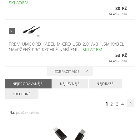
SKLADEM
80 Kč
66 Kč
bez DPH
3.
PREMIUMCORD KABEL MICRO USB 2.0, A-B 1,5M KABEL
NAVRŽENÝ PRO RYCHLÉ NABÍJENÍ
–
SKLADEM
53 Kč
44 Kč
bez DPH
ZOBRAZIT VÍCE
NEJPRODÁVANĚJŠÍ
NEJLEVNĚJŠÍ
NEJDRAŽŠÍ
ABECEDNĚ
1
2
3
4
42
položek celkem