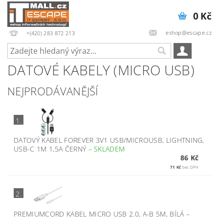
0 Kč
eshop@escape.cz
+(420) 283 872 213
DATOVÉ KABELY (MICRO USB)
NEJPRODÁVANĚJŠÍ
1.
DATOVÝ KABEL FOREVER 3V1 USB/MICROUSB, LIGHTNING,
USB-C 1M 1,5A ČERNÝ
–
SKLADEM
86 Kč
71 Kč
bez DPH
2.
PREMIUMCORD KABEL MICRO USB 2.0, A-B 5M, BÍLÁ
–