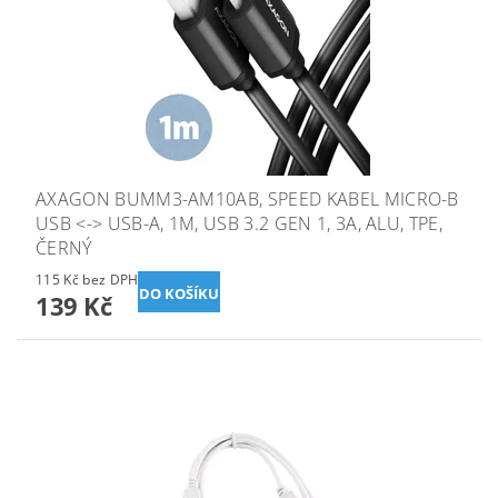
AXAGON BUMM3-AM10AB, SPEED KABEL MICRO-B
USB <-> USB-A, 1M, USB 3.2 GEN 1, 3A, ALU, TPE,
ČERNÝ
115 Kč bez DPH
139 Kč