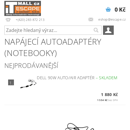
0 Kč
eshop@escape.cz
+(420) 283 872 213
NAPÁJECÍ AUTOADAPTÉRY
(NOTEBOOKY)
NEJPRODÁVANĚJŠÍ
DELL 90W AUTO/AIR ADAPTÉR
–
SKLADEM
1.
1 880 Kč
1 554 Kč
bez DPH